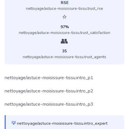
RSE
nettoyage/astuce-moisissure-tissu.trust_rse
⭐
97%
nettoyage/astuce-moisissure-tissu.trust_satisfaction
👥
35
nettoyage/astuce-moisissure-tissu.trust_agents
nettoyage/astuce-moisissure-tissu.intro_p1
nettoyage/astuce-moisissure-tissu.intro_p2
nettoyage/astuce-moisissure-tissu.intro_p3
💡
nettoyage/astuce-moisissure-tissu.intro_expert