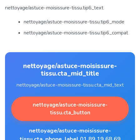
nettoyage/astuce-moisissure-tissu.tip6_text
nettoyage/astuce-moisissure-tissu.tip6_mode
nettoyage/astuce-moisissure-tissu.tip6_compat
nettoyage/astuce-moisissure-
tissu.cta_mid_title
nettoyage/astuce-moisissure-tissu.cta_mid_text
nettoyage/astuce-moisissure-
tissu.cta_button
nettoyage/astuce-moisissure-
tissu.cta_phone_label
01 89 19 68 69