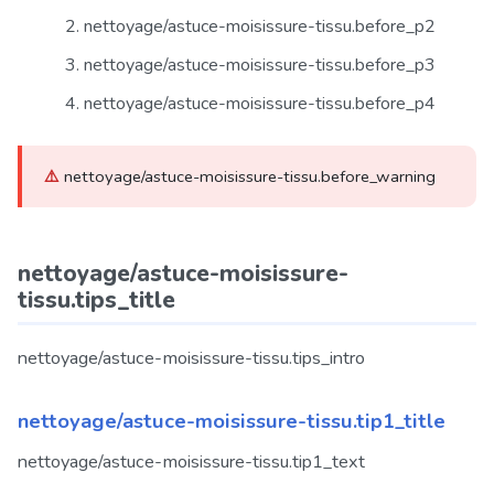
nettoyage/astuce-moisissure-tissu.before_p2
nettoyage/astuce-moisissure-tissu.before_p3
nettoyage/astuce-moisissure-tissu.before_p4
⚠️
nettoyage/astuce-moisissure-tissu.before_warning
nettoyage/astuce-moisissure-
tissu.tips_title
nettoyage/astuce-moisissure-tissu.tips_intro
nettoyage/astuce-moisissure-tissu.tip1_title
nettoyage/astuce-moisissure-tissu.tip1_text