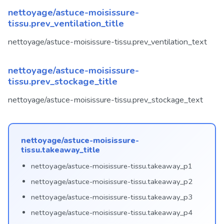
nettoyage/astuce-moisissure-
tissu.prev_ventilation_title
nettoyage/astuce-moisissure-tissu.prev_ventilation_text
nettoyage/astuce-moisissure-
tissu.prev_stockage_title
nettoyage/astuce-moisissure-tissu.prev_stockage_text
nettoyage/astuce-moisissure-
tissu.takeaway_title
nettoyage/astuce-moisissure-tissu.takeaway_p1
nettoyage/astuce-moisissure-tissu.takeaway_p2
nettoyage/astuce-moisissure-tissu.takeaway_p3
nettoyage/astuce-moisissure-tissu.takeaway_p4