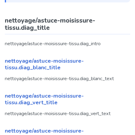
nettoyage/astuce-moisissure-
tissu.diag_title
nettoyage/astuce-moisissure-tissu.diag_intro
nettoyage/astuce-moisissure-
tissu.diag_blanc_title
nettoyage/astuce-moisissure-tissu.diag_blanc_text
nettoyage/astuce-moisissure-
tissu.diag_vert_title
nettoyage/astuce-moisissure-tissu.diag_vert_text
nettoyage/astuce-moisissure-