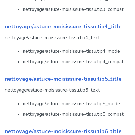
nettoyage/astuce-moisissure-tissu.tip3_compat
nettoyage/astuce-moisissure-tissu.tip4_title
nettoyage/astuce-moisissure-tissu.tip4_text
nettoyage/astuce-moisissure-tissu.tip4_mode
nettoyage/astuce-moisissure-tissu.tip4_compat
nettoyage/astuce-moisissure-tissu.tip5_title
nettoyage/astuce-moisissure-tissu.tip5_text
nettoyage/astuce-moisissure-tissu.tip5_mode
nettoyage/astuce-moisissure-tissu.tip5_compat
nettoyage/astuce-moisissure-tissu.tip6_title