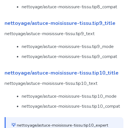
nettoyage/astuce-moisissure-tissu.tip8_compat
nettoyage/astuce-moisissure-tissu.tip9_title
nettoyage/astuce-moisissure-tissu.tip9_text
nettoyage/astuce-moisissure-tissu.tip9_mode
nettoyage/astuce-moisissure-tissu.tip9_compat
nettoyage/astuce-moisissure-tissu.tip10_title
nettoyage/astuce-moisissure-tissu.tip10_text
nettoyage/astuce-moisissure-tissu.tip10_mode
nettoyage/astuce-moisissure-tissu.tip10_compat
💡
nettoyage/astuce-moisissure-tissu.tip10_expert