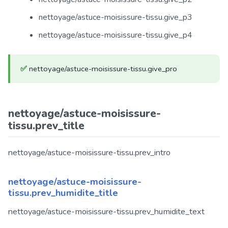
nettoyage/astuce-moisissure-tissu.give_p3
nettoyage/astuce-moisissure-tissu.give_p4
✅
nettoyage/astuce-moisissure-tissu.give_pro
nettoyage/astuce-moisissure-
tissu.prev_title
nettoyage/astuce-moisissure-tissu.prev_intro
nettoyage/astuce-moisissure-
tissu.prev_humidite_title
nettoyage/astuce-moisissure-tissu.prev_humidite_text