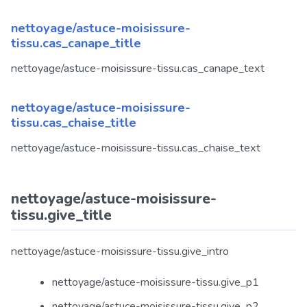
nettoyage/astuce-moisissure-
tissu.cas_canape_title
nettoyage/astuce-moisissure-tissu.cas_canape_text
nettoyage/astuce-moisissure-
tissu.cas_chaise_title
nettoyage/astuce-moisissure-tissu.cas_chaise_text
nettoyage/astuce-moisissure-
tissu.give_title
nettoyage/astuce-moisissure-tissu.give_intro
nettoyage/astuce-moisissure-tissu.give_p1
nettoyage/astuce-moisissure-tissu.give_p2