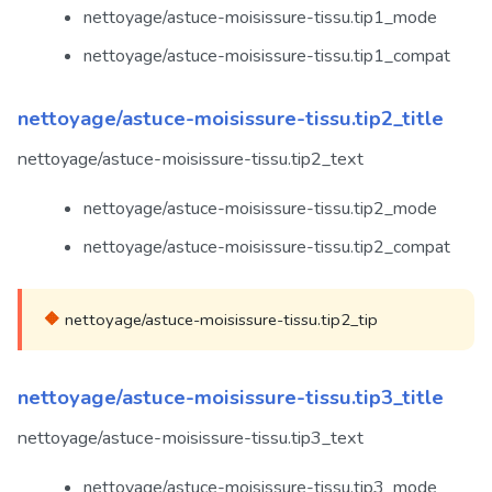
nettoyage/astuce-moisissure-tissu.tip1_mode
nettoyage/astuce-moisissure-tissu.tip1_compat
nettoyage/astuce-moisissure-tissu.tip2_title
nettoyage/astuce-moisissure-tissu.tip2_text
nettoyage/astuce-moisissure-tissu.tip2_mode
nettoyage/astuce-moisissure-tissu.tip2_compat
🔶
nettoyage/astuce-moisissure-tissu.tip2_tip
nettoyage/astuce-moisissure-tissu.tip3_title
nettoyage/astuce-moisissure-tissu.tip3_text
nettoyage/astuce-moisissure-tissu.tip3_mode