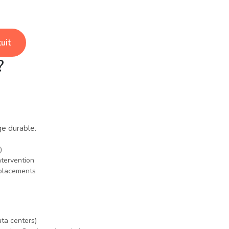
uit
?
e durable.
)
ntervention
éplacements
ata centers)