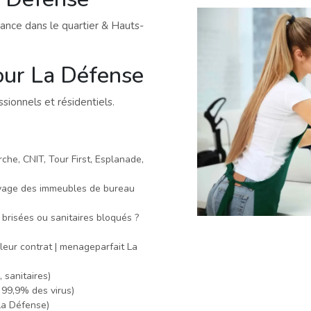
iance dans le quartier & Hauts-
our La Défense
sionnels et résidentiels.
rche, CNIT, Tour First, Esplanade,
yage des immeubles de bureau
 brisées ou sanitaires bloqués ?
 leur contrat | menageparfait La
 sanitaires)
 99,9% des virus)
La Défense)