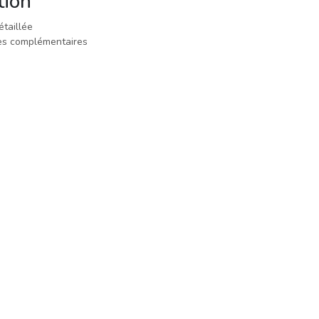
tion
étaillée
ces complémentaires