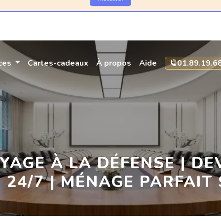
Installez l'app Ménage Parfait pour un accès plus rapide !
Installer
ices
Cartes-cadeaux
À propos
Aide
01.89.19.6
YAGE À LA DÉFENSE | DE
24/7 | MÉNAGE PARFAIT