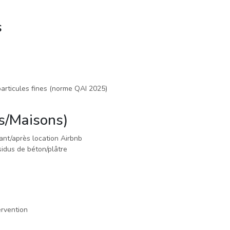
s
articules fines (norme QAI 2025)
s/Maisons)
vant/après location Airbnb
sidus de béton/plâtre
ervention