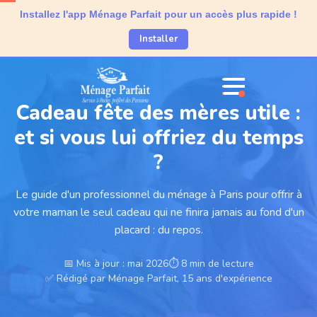
Installez l'app Ménage Parfait pour un accès plus rapide !
Installer
Cadeau fête des mères utile :
et si vous lui offriez du temps
?
Le guide d'un professionnel du ménage à Paris pour offrir à
votre maman le seul cadeau qui ne finira jamais au fond d'un
placard : du repos.
📅 Mis à jour : mai 2026
⏱ 8 min de lecture
✅ Rédigé par Ménage Parfait, 15 ans d'expérience