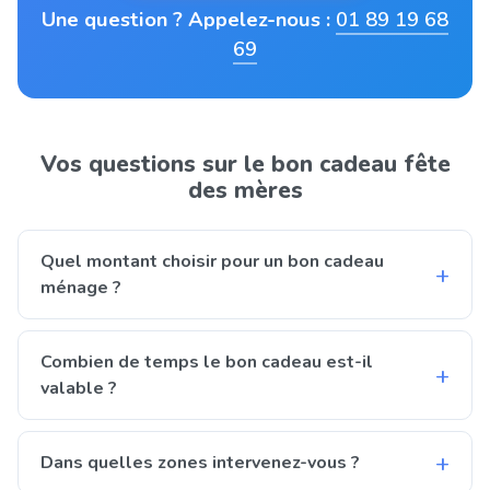
Une question ? Appelez-nous :
01 89 19 68
69
Vos questions sur le bon cadeau fête
des mères
Quel montant choisir pour un bon cadeau
ménage ?
Tout dépend de ce que vous souhaitez offrir. Pour une
intervention ponctuelle de découverte, comptez autour
Combien de temps le bon cadeau est-il
de 100 €. Pour un grand ménage complet ou un
valable ?
accompagnement sur plusieurs séances, nos clients
Le bon cadeau est valable un an à compter de son
montent souvent jusqu'à 2 000 € et plus. Vous fixez
émission. Votre mère a donc tout le temps de choisir le
Dans quelles zones intervenez-vous ?
librement le montant, et votre mère choisit la
moment qui lui convient, sans aucune pression. C'est
prestation correspondante.