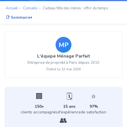
Accueil
›
Conseils
›
Cadeau fête des mères : offrir du temps
📑 Sommaire
L'histoire qui a tout changé
Le vrai cadeau : alléger la charge mentale
MP
« Ça ne va pas la vexer ? »
L'équipe Ménage Parfait
Pourquoi c'est le cadeau le plus malin
Entreprise de propreté à Paris depuis 2010
Comment offrir un bon cadeau ménage
Publié le 12 mai 2026
Notre différence : des salariés, pas des inconnus
Composer le cadeau parfait
🏢
🗓️
⭐
Questions fréquentes
150+
15 ans
97%
clients accompagnés
d'expérience
de satisfaction
👥