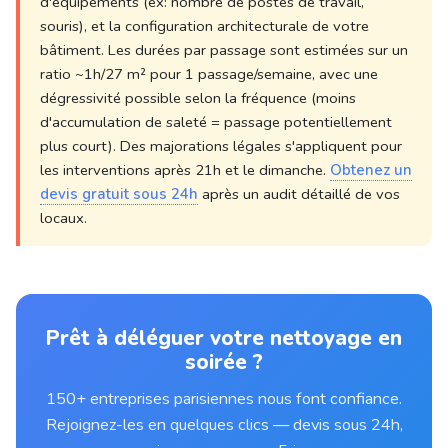
d'équipements (ex: nombre de postes de travail,
souris), et la configuration architecturale de votre
bâtiment. Les durées par passage sont estimées sur un
ratio ~1h/27 m² pour 1 passage/semaine, avec une
dégressivité possible selon la fréquence (moins
d'accumulation de saleté = passage potentiellement
plus court). Des majorations légales s'appliquent pour
les interventions après 21h et le dimanche.
Obtenez un
devis gratuit sous 24h
après un audit détaillé de vos
locaux.
Prêt à déléguer votre nettoyage en
soirée ?
150+ entreprises parisiennes nous font confiance.
Rejoignez-les en quelques clics — devis sous 24h,