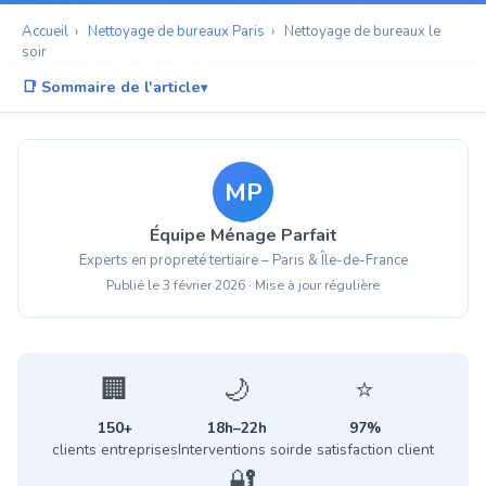
Accueil
›
Nettoyage de bureaux Paris
›
Nettoyage de bureaux le
soir
📑 Sommaire de l'article
Pourquoi choisir le nettoyage en soirée ?
Horaires d'intervention et créneaux disponibles
MP
Protocole d'entretien le soir : étape par étape
Équipe Ménage Parfait
Secteurs et typologies de bureaux concernés
Experts en propreté tertiaire – Paris & Île-de-France
Sécurité, accès et confidentialité
Publié le 3 février 2026 · Mise à jour régulière
Tarifs et formules adaptées
FAQ – Vos questions sur le nettoyage en soirée
🏢
🌙
⭐
150+
18h–22h
97%
clients entreprises
Interventions soir
de satisfaction client
🔐