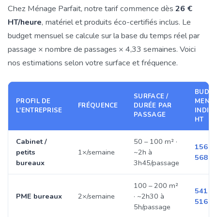
Chez Ménage Parfait, notre tarif commence dès
26 €
HT/heure
, matériel et produits éco-certifiés inclus. Le
budget mensuel se calcule sur la base du temps réel par
passage × nombre de passages × 4,33 semaines. Voici
nos estimations selon votre surface et fréquence.
BUDG
SURFACE /
PROFIL DE
MENS
FRÉQUENCE
DURÉE PAR
L'ENTREPRISE
INDICA
PASSAGE
HT
Cabinet /
50 – 100 m² ·
156 –
petits
1×/semaine
~2h à
568 €
bureaux
3h45/passage
100 – 200 m²
541 – 
PME bureaux
2×/semaine
· ~2h30 à
516 €
5h/passage