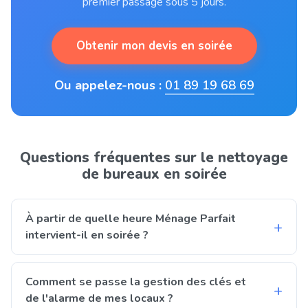
premier passage sous 5 jours.
Obtenir mon devis en soirée
Ou appelez-nous :
01 89 19 68 69
Questions fréquentes sur le nettoyage
de bureaux en soirée
À partir de quelle heure Ménage Parfait
intervient-il en soirée ?
Nos agents peuvent intervenir dès 18h et jusqu'à 22h
selon votre site. Pour les locaux où certains
Comment se passe la gestion des clés et
collaborateurs restent jusqu'à 19h ou 20h, nous
de l'alarme de mes locaux ?