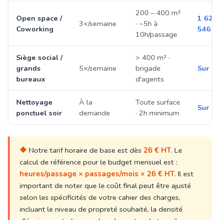
200 – 400 m²
Open space /
1 624 
3×/semaine
· ~5h à
Coworking
546 €
10h/passage
Siège social /
> 400 m² ·
grands
5×/semaine
brigade
Sur de
bureaux
d'agents
Nettoyage
À la
Toute surface
Sur de
ponctuel soir
demande
· 2h minimum
🔶
Notre tarif horaire de base est dès
26 € HT
. Le
calcul de référence pour le budget mensuel est :
heures/passage × passages/mois × 26 € HT
. Il est
important de noter que le coût final peut être ajusté
selon les spécificités de votre cahier des charges,
incluant le niveau de propreté souhaité, la densité