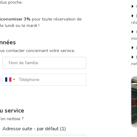
plus proche.
Q
P
 économiser 3%
pour toute réservation de
ré
e lundi ou le mardi !
C
mo
nnées
J
ous contacter concernant votre service.
P
ne
u service
on nettoie ?
Adresse suite - par défaut (1)