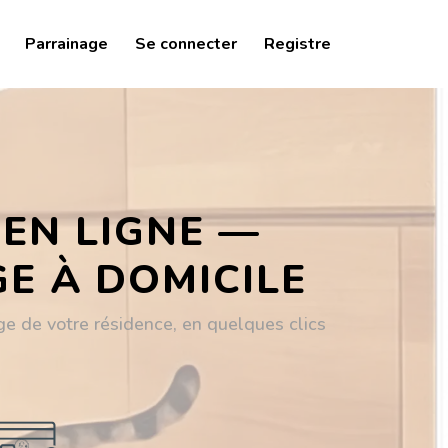
Parrainage
Se connecter
Registre
 EN LIGNE —
GE À DOMICILE
ge de votre résidence, en quelques clics