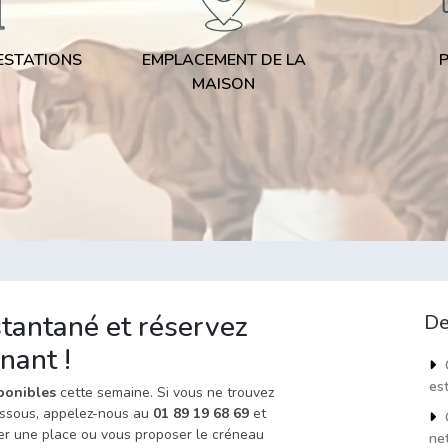
ESTATIONS
EMPLACEMENT DE LA
MAISON
tantané et réservez
De
nant !
Q
est
ponibles
cette semaine. Si vous ne trouvez
dessous, appelez-nous au
01 89 19 68 69
et
Q
er une place ou vous proposer le créneau
ne