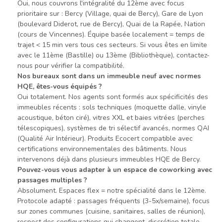
Oui, nous couvrons l'intégralité du 12ème avec focus
prioritaire sur : Bercy (Village, quai de Bercy), Gare de Lyon
(boulevard Diderot, rue de Bercy), Quai de la Rapée, Nation
(cours de Vincennes). Équipe basée localement = temps de
trajet < 15 min vers tous ces secteurs. Si vous êtes en limite
avec le 11ème (Bastille) ou 13ème (Bibliothèque), contactez-
nous pour vérifier la compatibilité.
Nos bureaux sont dans un immeuble neuf avec normes
HQE, êtes-vous équipés ?
Oui totalement. Nos agents sont formés aux spécificités des
immeubles récents : sols techniques (moquette dalle, vinyle
acoustique, béton ciré), vitres XXL et baies vitrées (perches
télescopiques), systèmes de tri sélectif avancés, normes QAI
(Qualité Air Intérieur). Produits Ecocert compatible avec
certifications environnementales des bâtiments. Nous
intervenons déjà dans plusieurs immeubles HQE de Bercy.
Pouvez-vous vous adapter à un espace de coworking avec
passages multiples ?
Absolument. Espaces flex = notre spécialité dans le 12ème.
Protocole adapté : passages fréquents (3-5x/semaine), focus
sur zones communes (cuisine, sanitaires, salles de réunion),
respect des configurations qui changent, discrétion totale