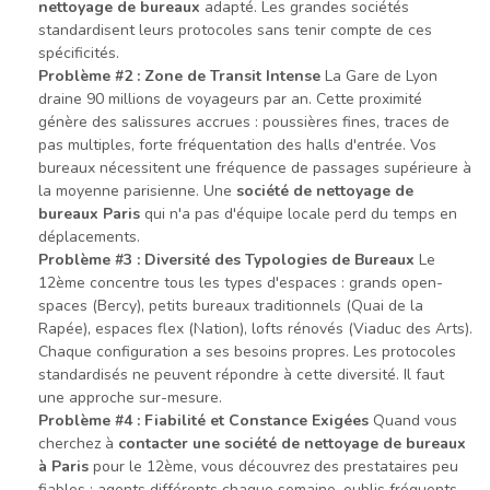
nettoyage de bureaux
adapté. Les grandes sociétés
standardisent leurs protocoles sans tenir compte de ces
spécificités.
Problème #2 : Zone de Transit Intense
La Gare de Lyon
draine 90 millions de voyageurs par an. Cette proximité
génère des salissures accrues : poussières fines, traces de
pas multiples, forte fréquentation des halls d'entrée. Vos
bureaux nécessitent une fréquence de passages supérieure à
la moyenne parisienne. Une
société de nettoyage de
bureaux Paris
qui n'a pas d'équipe locale perd du temps en
déplacements.
Problème #3 : Diversité des Typologies de Bureaux
Le
12ème concentre tous les types d'espaces : grands open-
spaces (Bercy), petits bureaux traditionnels (Quai de la
Rapée), espaces flex (Nation), lofts rénovés (Viaduc des Arts).
Chaque configuration a ses besoins propres. Les protocoles
standardisés ne peuvent répondre à cette diversité. Il faut
une approche sur-mesure.
Problème #4 : Fiabilité et Constance Exigées
Quand vous
cherchez à
contacter une société de nettoyage de bureaux
à Paris
pour le 12ème, vous découvrez des prestataires peu
fiables : agents différents chaque semaine, oublis fréquents,