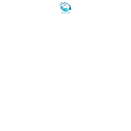
Paiement 100% sécurisé
AMEX
CB
Certifié RSE
Produits écologiques
10000+ clients
🏢 NETTOYAGE BUREAUX
Nettoyage bureaux Paris
★
Bureaux Neuilly-sur-Seine
Bureaux Gare Saint-Lazare