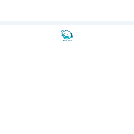
100% Secure Payment
AMEX
CB
RSE Certified
Eco-Friendly Products
150+ Happy Clients
🏢 OFFICE CLEANING
Office Cleaning Paris
★