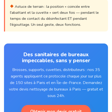
🔶
Astuce de terrain : la position « coincée entre
l'abattant et la cuvette » sert deux fois — pendant le
temps de contact du désinfectant ET pendant
l'égouttage. Un seul geste, deux fonctions.
Des sanitaires de bureaux
impeccables, sans y penser
Brosses, supports, cuvettes, distributeurs : nos 35
agents appliquent ce protocole chaque jour sur plus
de 150 sites à Paris et en Île-de-France. Demandez
votre devis nettoyage de bureaux à Paris — gratuit et
sous 24h.
Obtenir mon devis gratuit