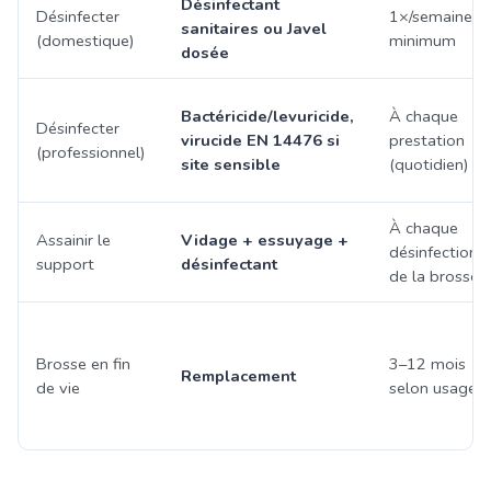
Désinfectant
Désinfecter
1×/semaine
sanitaires ou Javel
(domestique)
minimum
dosée
Bactéricide/levuricide,
À chaque
Désinfecter
virucide EN 14476 si
prestation
(professionnel)
site sensible
(quotidien)
À chaque
Assainir le
Vidage + essuyage +
désinfection
support
désinfectant
de la brosse
Brosse en fin
3–12 mois
Remplacement
de vie
selon usage