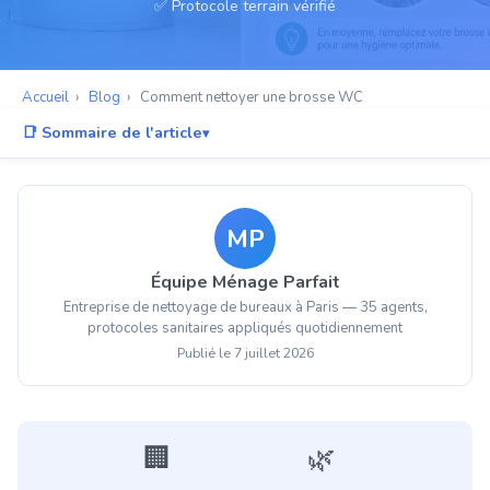
✅ Protocole terrain vérifié
Accueil
›
Blog
›
Comment nettoyer une brosse WC
📑 Sommaire de l'article
L'erreur n°1 qui ruine tout
Le protocole professionnel en 6 étapes
MP
Le vrai coupable : le support
Équipe Ménage Parfait
Vinaigre, Javel, pastilles : le verdict
Entreprise de nettoyage de bureaux à Paris — 35 agents,
Silicone ou poils classiques ?
protocoles sanitaires appliqués quotidiennement
Publié le 7 juillet 2026
Quand remplacer plutôt que nettoyer
En entreprise : fréquence et hygiène
Tableau récapitulatif
🏢
🌿