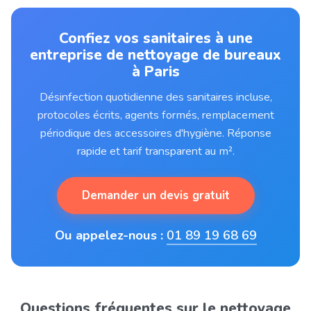
Confiez vos sanitaires à une
entreprise de nettoyage de bureaux
à Paris
Désinfection quotidienne des sanitaires incluse,
protocoles écrits, agents formés, remplacement
périodique des accessoires d'hygiène. Réponse
rapide et tarif transparent au m².
Demander un devis gratuit
Ou appelez-nous :
01 89 19 68 69
Questions fréquentes sur le nettoyage