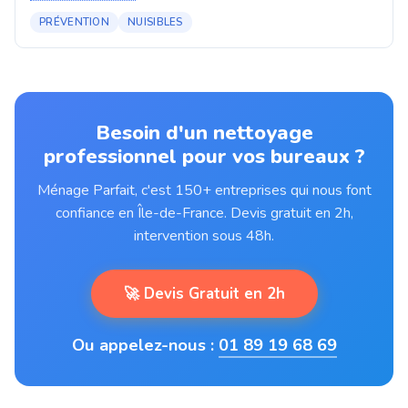
PRÉVENTION
NUISIBLES
Besoin d'un nettoyage
professionnel pour vos bureaux ?
Ménage Parfait, c'est 150+ entreprises qui nous font
confiance en Île-de-France. Devis gratuit en 2h,
intervention sous 48h.
🚀 Devis Gratuit en 2h
Ou appelez-nous :
01 89 19 68 69