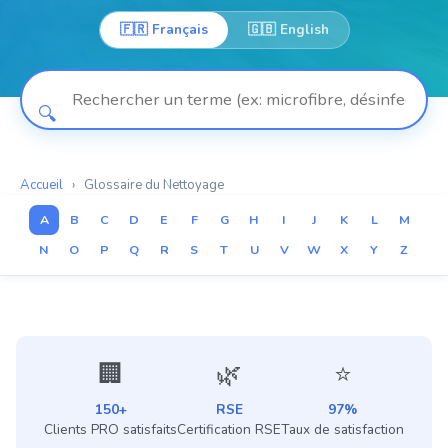
🇫🇷 Français
🇬🇧 English
🔍
Accueil
›
Glossaire du Nettoyage
A
B
C
D
E
F
G
H
I
J
K
L
M
N
O
P
Q
R
S
T
U
V
W
X
Y
Z
🏢
🌿
⭐
150+
RSE
97%
Clients PRO satisfaits
Certification RSE
Taux de satisfaction