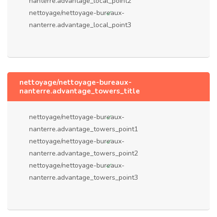
nanterre.advantage_local_point2
nettoyage/nettoyage-bureaux-
nanterre.advantage_local_point3
nettoyage/nettoyage-bureaux-
nanterre.advantage_towers_title
nettoyage/nettoyage-bureaux-
nanterre.advantage_towers_point1
nettoyage/nettoyage-bureaux-
nanterre.advantage_towers_point2
nettoyage/nettoyage-bureaux-
nanterre.advantage_towers_point3