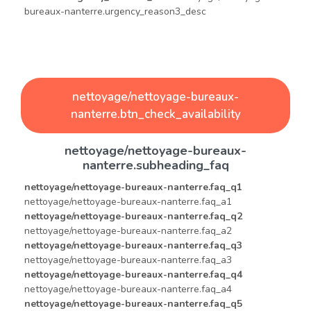
bureaux-nanterre.urgency_reason3_desc
nettoyage/nettoyage-bureaux-
nanterre.btn_check_availability
nettoyage/nettoyage-bureaux-
nanterre.subheading_faq
nettoyage/nettoyage-bureaux-nanterre.faq_q1
nettoyage/nettoyage-bureaux-nanterre.faq_a1
nettoyage/nettoyage-bureaux-nanterre.faq_q2
nettoyage/nettoyage-bureaux-nanterre.faq_a2
nettoyage/nettoyage-bureaux-nanterre.faq_q3
nettoyage/nettoyage-bureaux-nanterre.faq_a3
nettoyage/nettoyage-bureaux-nanterre.faq_q4
nettoyage/nettoyage-bureaux-nanterre.faq_a4
nettoyage/nettoyage-bureaux-nanterre.faq_q5