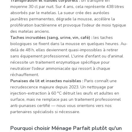
Transpiration et fluides corporels :
on transpire en
moyenne 30 cl par nuit. Sur 4 ans, cela représente 438 litres
absorbés par le matelas. La sueur crée des auréoles
jaunâtres permanentes, dégrade la mousse, accélère la
prolifération bactérienne et provoque l'odeur de moisi typique
des matelas anciens.
Taches incrustées (sang, urine, vin, café) :
les taches
biologiques se fixent dans la mousse en quelques heures. Au-
delà de 48 h, elles deviennent quasi-impossibles à retirer
sans équipement professionnel. L'urine d'enfant ou d'animal
nécessite un traitement enzymatique spécifique pour
neutraliser l'odeur ammoniacale qui ressort à chaque
réchauffement.
Punaises de lit et insectes nuisibles :
Paris connaît une
recrudescence majeure depuis 2023. Un nettoyage par
injection-extraction à 60 °C détruit les œufs et adultes en
surface, mais ne remplace pas un traitement professionnel
anti-punaises certifié — nous vous orientons vers nos
partenaires spécialisés si nécessaire.
Pourquoi choisir Ménage Parfait plutôt qu'un