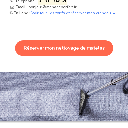
📞 Téléphone :
01 89 19 68 69
✉️ Email :
bonjour@menageparfait.fr
🌐 En ligne :
Voir tous les tarifs et réserver mon créneau →
Réserver mon nettoyage de matelas