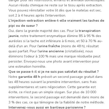
danger pour les nourrissons, enfants et animaux domestiques.
Aucun résidu chimique ne reste sur le tissu après extraction.
Vous pouvez réinstaller votre lit dès que le matelas est sec,
soit 2 à 4 heures après l'intervention.
L'injection-extraction enlève-t-elle vraiment les taches de
pipi ou de sueur ?
Oui, dans la grande majorité des cas. Pour la
transpiration
jaunie
, notre traitement enzymatique élimine 85 à 95 % des
auréoles si la tache est inférieure à 6 mois, et 50 à 70 % au-
delà d'un an. Pour l'
urine fraîche
(moins de 48 h), résultat
quasi parfait. Pour l'
urine ancienne
(cristallisée), nous
éliminons l'odeur à 100 % mais une marque résiduelle peut
persister. Envoyez-nous une photo avant intervention pour
une estimation honnête.
Que se passe-t-il si je ne suis pas satisfait du résultat ?
Notre
garantie 48 h
prévoit un second passage gratuit dans
les 48 heures suivant la première intervention, sans frais
supplémentaires et sans négociation. Cette garantie est
écrite, ce n'est pas un simple slogan. Sur plus de 10 000
interventions, le second passage est demandé dans moins de
3 % des cas, ce qui témoigne de la fiabilité de notre méthode.
Intervenez-vous aussi en banlieue parisienne ?