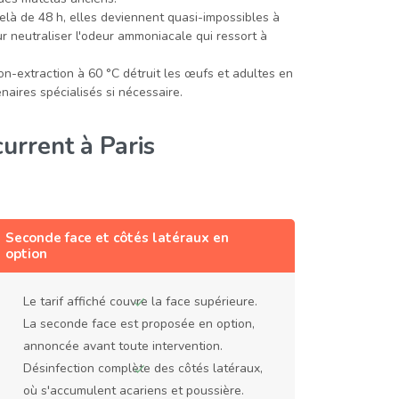
là de 48 h, elles deviennent quasi-impossibles à
r neutraliser l'odeur ammoniacale qui ressort à
n-extraction à 60 °C détruit les œufs et adultes en
aires spécialisés si nécessaire.
urrent à Paris
Seconde face et côtés latéraux en
option
Le tarif affiché couvre la face supérieure.
La seconde face est proposée en option,
annoncée avant toute intervention.
Désinfection complète des côtés latéraux,
où s'accumulent acariens et poussière.