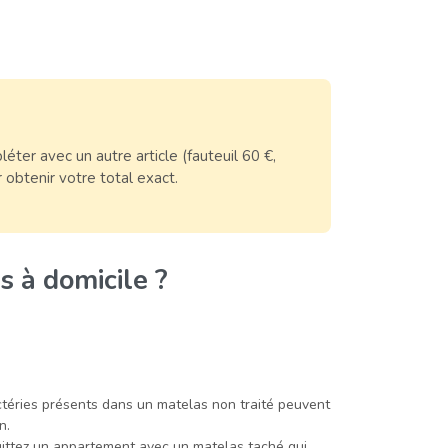
ter avec un autre article (fauteuil 60 €,
 obtenir votre total exact.
s à domicile ?
téries présents dans un matelas non traité peuvent
n.
ttez un appartement avec un matelas taché qui