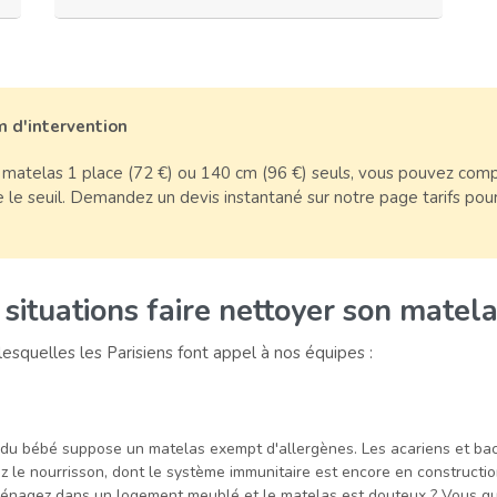
m d'intervention
matelas 1 place (72 €) ou 140 cm (96 €) seuls, vous pouvez complé
 le seuil. Demandez un devis instantané sur notre page tarifs pour
situations faire nettoyer son matela
 lesquelles les Parisiens font appel à nos équipes :
du bébé suppose un matelas exempt d'allergènes. Les acariens et bac
ez le nourrisson, dont le système immunitaire est encore en constructio
nagez dans un logement meublé et le matelas est douteux ? Vous qui