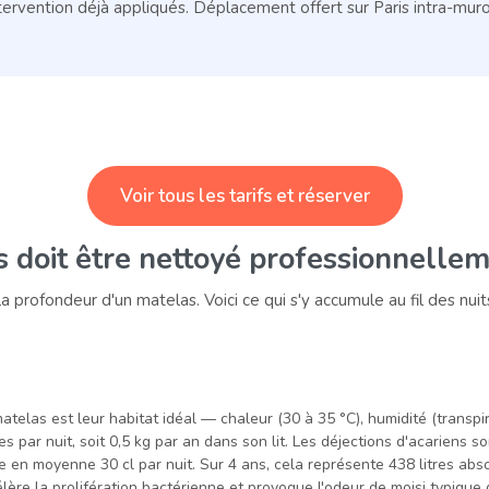
ervention déjà appliqués. Déplacement offert sur Paris intra-muro
Voir tous les tarifs et réserver
 doit être nettoyé professionnellem
 profondeur d'un matelas. Voici ce qui s'y accumule au fil des nui
atelas est leur habitat idéal — chaleur (30 à 35 °C), humidité (transp
par nuit, soit 0,5 kg par an dans son lit. Les déjections d'acariens so
e en moyenne 30 cl par nuit. Sur 4 ans, cela représente 438 litres abs
ère la prolifération bactérienne et provoque l'odeur de moisi typique