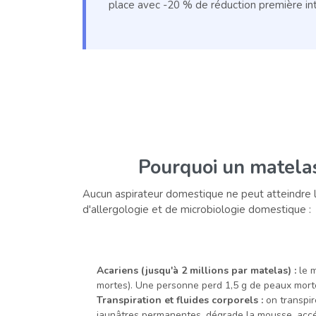
place avec -20 % de réduction première int
Pourquoi un matelas
Aucun aspirateur domestique ne peut atteindre la
d'allergologie et de microbiologie domestique :
Acariens (jusqu'à 2 millions par matelas) :
le m
mortes). Une personne perd 1,5 g de peaux mortes 
Transpiration et fluides corporels :
on transpir
jaunâtres permanentes, dégrade la mousse, accél