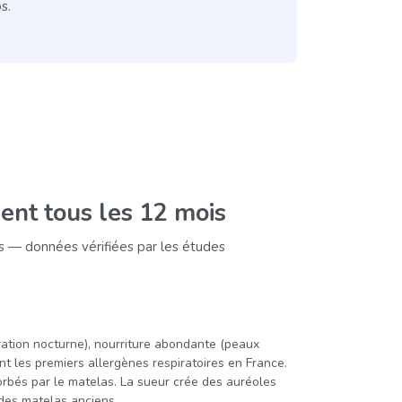
s.
ent tous les 12 mois
ts — données vérifiées par les études
iration nocturne), nourriture abondante (peaux
nt les premiers allergènes respiratoires en France.
orbés par le matelas. La sueur crée des auréoles
 des matelas anciens.