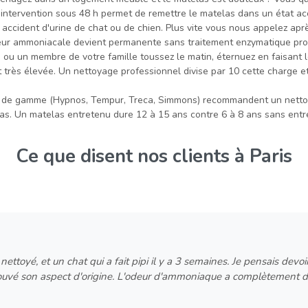
re intervention sous 48 h permet de remettre le matelas dans un état ac
i, accident d'urine de chat ou de chien. Plus vite vous nous appelez aprè
'odeur ammoniacale devient permanente sans traitement enzymatique pro
 ou un membre de votre famille toussez le matin, éternuez en faisant le
très élevée. Un nettoyage professionnel divise par 10 cette charge et
t de gamme (Hypnos, Tempur, Treca, Simmons) recommandent un nettoy
las. Un matelas entretenu dure 12 à 15 ans contre 6 à 8 ans sans entre
Ce que disent nos clients à Paris
ettoyé, et un chat qui a fait pipi il y a 3 semaines. Je pensais devoir
trouvé son aspect d'origine. L'odeur d'ammoniaque a complètement d