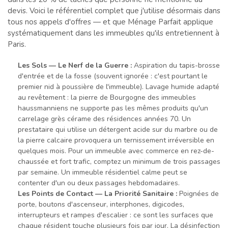
devis. Voici le référentiel complet que j'utilise désormais dans
tous nos appels d'offres — et que Ménage Parfait applique
systématiquement dans les immeubles qu'ils entretiennent à
Paris.
Les Sols — Le Nerf de la Guerre :
Aspiration du tapis-brosse
d'entrée et de la fosse (souvent ignorée : c'est pourtant le
premier nid à poussière de l'immeuble). Lavage humide adapté
au revêtement : la pierre de Bourgogne des immeubles
haussmanniens ne supporte pas les mêmes produits qu'un
carrelage grès cérame des résidences années 70. Un
prestataire qui utilise un détergent acide sur du marbre ou de
la pierre calcaire provoquera un ternissement irréversible en
quelques mois. Pour un immeuble avec commerce en rez-de-
chaussée et fort trafic, comptez un minimum de trois passages
par semaine. Un immeuble résidentiel calme peut se
contenter d'un ou deux passages hebdomadaires.
Les Points de Contact — La Priorité Sanitaire :
Poignées de
porte, boutons d'ascenseur, interphones, digicodes,
interrupteurs et rampes d'escalier : ce sont les surfaces que
chaque résident touche plusieurs fois par jour. La désinfection