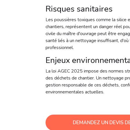
définissent les critères de propreté et de 
doit respecter avant livraison, garantissant
aux réglementations en vigueur.
Risques sanitaires
Les poussières toxiques comme la silice e
chantiers, représentent un danger réel pou
civile du maître d'ouvrage peut être eng
santé liés à un nettoyage insuffisant, d'où
professionnel.
Enjeux environnement
La loi AGEC 2025 impose des normes stri
des déchets de chantier. Un nettoyage prof
gestion responsable de ces déchets, con
environnementales actuelles.