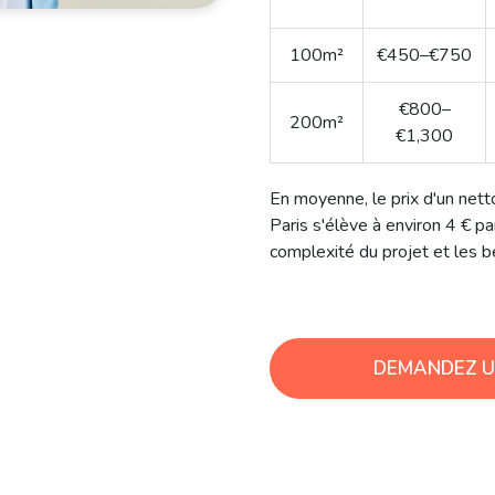
(Pro)
50m²
€250–€400
100m²
€450–€750
€800–
200m²
€1,300
En moyenne, le prix d'un nett
Paris s'élève à environ 4 € par
complexité du projet et les b
DEMANDEZ UN