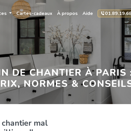
Installez l'app Ménage Parfait pour un accès plus rapide !
Installer
ices
Cartes-cadeaux
À propos
Aide
01.89.19.6
IN DE CHANTIER À PARIS 
PRIX, NORMES & CONSEIL