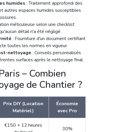
s de peinture/colle
: Techniques
endommager les surfaces comme le
ts.
nes humides
: Traitement approfondi des
s et autres espaces humides susceptibles
issures.
cation méticuleuse selon une checklist
u'aucun détail n'a été négligé.
rmité
: Fourniture d'un document certifiant
cte toutes les normes en vigueur.
st-nettoyage
: Conseils personnalisés
férentes surfaces après le nettoyage final.
 Paris – Combien
oyage de Chantier ?
Prix DIY (Location
Économie