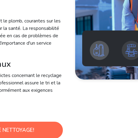
sécurité que tout chantier
 ainsi la conformité du projet
t le plomb, courantes sur les
r la santé. La responsabilité
agée en cas de problèmes de
 l'importance d'un service
aux
ctes concernant le recyclage
essionnel assure le tri et la
formément aux exigences