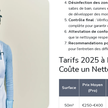
Nettoyage des résidu
spécifiques évitant d'
carrelage ou les parque
Désinfection des zo
salles de bain, cuisine
de développer des mois
Contrôle final
: Vérifi
complète pour garantir q
Attestation de confo
que le nettoyage respe
Recommandations po
pour l'entretien des dif
Tarifs 2025 à
Coûte un Nett
Prix Moyen
Surface