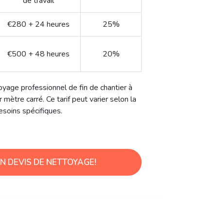
Matériel)
avec Pro
€150 + 12 heures
30%
de travail
€280 + 24 heures
25%
€500 + 48 heures
20%
oyage professionnel de fin de chantier à
 mètre carré. Ce tarif peut varier selon la
esoins spécifiques.
 DEVIS DE NETTOYAGE!