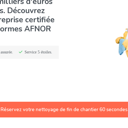
 chantier mal
milliers d'euros
ds. Découvrez
eprise certifiée
s normes AFNOR
assurée.
Service 5 étoiles.