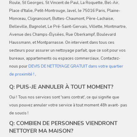
Roule, St Georges, St Vincent de Paul, La Roquette, Bel-Air,
Place d'Italie, Petit-Montrouge, Javel, le 75016 Paris, Plaine-
Monceau, Clignancourt, Buttes-Chaumont, Père-Lachaise,
Belleville, Bagnolet, Le Pré-Saint-Gervais, Villette, Montmartre,
Avenue des Champs-Élysées, Rue Oberkampf, Boulevard
Haussmann, et Montparnasse. On intervient dans tous ces
secteurs pour assurer un nettoyage parfait, que ce soit pour vos
bureaux, appartements ou espaces commerciaux. Contactez-
nous pour
DEVIS DE NETTOYAGE GRATUIT dans votre quartier
de proximité !
,
Q: PUIS-JE ANNULER À TOUT MOMENT?
Oui ! Tous nos services sont 'sans contrat', ce qui signifie que
vous pouvez annuler votre service à tout moment 48h avant- pas
de soucis !
Q: COMBIEN DE PERSONNES VIENDRONT
NETTOYER MA MAISON?